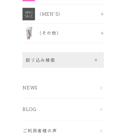
ABCDセクシーB＆S
福袋＆セール品
ALL
EFフェミニンB＆S
(MEN'S)
ブラショーツ
EFセクシーB＆S
ブラ
GHカップ
ALL
キャミ&ショーツ
ノンワイヤーフェミニン
(その他)
M〜LLボクサーパンツ
ショーツ
ノンワイヤーセクシー
3L~4Lボクサーパンツ
ALL
5L〜7Lボクサーパンツ
ルームウェア
ストラップ
絞り込み検索
Bra（ブラ）
NEWS
All
Bra＆Shorts（ブラ＆ショ
ワイヤーブラ
ーツ）
ノンワイヤーブラ
BLOG
スポーツブラ
ALL
Shorts（ショーツ）
おやすみブラ
ワイヤーブラショーツ
チューブブラ
ノンワイヤーブラショー
All
福袋＆セール品
ツ
ご利用者様の声
Men's （メンズ）
フルバック
EFサイズ ブラ＆ショ