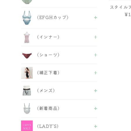
チューブブラ
人気商品
スタイル
ALL
￥1
フェミニンB＆S
(EFGHカップ)
セクシーB&S
人気商品
ALL
(インナー)
セクシーB＆S
フェミニンB&S
ALL
人気商品
(ショーツ)
ブラトップ
半袖・長袖インナー
ALL
タンクトップ
(補正下着)
フルバック
キャミソール
バックレース
ベアトップ
ALL
ヒップハング
キャミ＆ショーツ
(メンズ)
補正ブラ
Tバックショーツ
その他
ガードル
レースショーツ
ALL
インナー
ボーイズレングス
(新着商品)
ビキニ・Tバックショーツ
ボディースーツ
サニタリー＆失禁パンツ
レースショーツ
ボディシェーパー
紐ショーツ
ALL
ボクサーパンツ
ウエストニッパー
福袋＆セール品
(LADY'S)
ABCDフェミニンB＆S
インナー