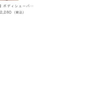
着 ボディシェーパー
締め 姿勢矯正 くび
2,280
イク S〜3Lサイズ