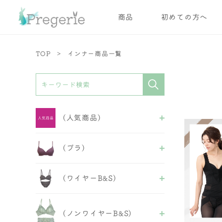
商品
初めての方へ
TOP
インナー商品一覧
(人気商品)
ALL
(ブラ)
ブラ
ブラ＆ショーツ
ALL
ショーツ
(ワイヤーB&S)
ワイヤーブラ
ガードル
ノンワイヤーブラ
インナー
ALL
スポーツブラ
フェミニンB&S
おやすみブラ
(ノンワイヤーB&S)
セクシーB&S