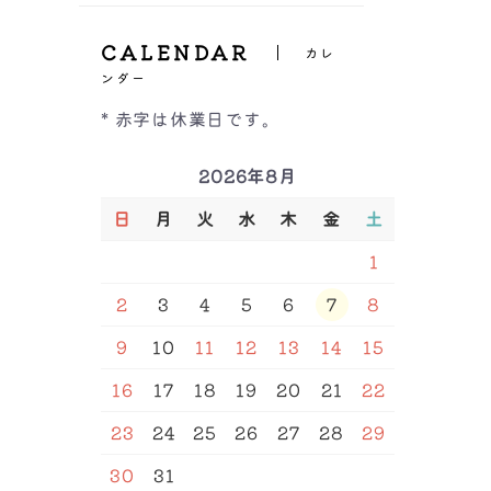
ーツ
ヒップハング
All
Inner（インナー）
GHカップ
バックレース
ボクサーパンツ
CALENDAR
福袋＆セール品
レースショーツ
カレ
レースショーツ
All
Tバック
ンダー
Shapewear（補正下着）
ビキニ・Tバックショー
キャミソール/タンクト
紐ショーツ
ツ
ップ
* 赤字は休業日です。
サニタリー
インナー
ALL
ブラトップ
Other（その他）
ボーイズレッグ
福袋＆セール品
補正ブラ
半袖・長袖インナー
ハイウエストショーツ
2026年8月
ガードル
サイズ
ボトム
ルームウェア
M/L
L/LL
S
M
福袋＆セール品
骨盤ベルト
ベアトップ
セール品
L
LL
3L
4L
5L
6L
日
月
火
水
木
金
土
インナー
7L
64
70
76
82
90
レギンス
サウナベルト
98
106
A65
A70
A75
ボディースーツ/ボディ
腹巻
アームカバー
A80
A85
A90
B65
1
シェーパー
B70
B75
B80
B85
福袋
ストラップ
バストアップラン型イン
B90
C65
C70
C75
2
3
4
5
6
7
8
ナー
腹巻
C80
C85
C90
D65
D70
D75
D80
D85
バストアップ吊り型イン
D90
D95
E65
E70
ナー
9
10
11
12
13
14
15
E75
E80
E85
E90
ウエストニッパー
E95
F65
F70
F75
16
17
18
19
20
21
22
F80
F85
F90
F95
G75
G80
G85
G90
H75
H80
H85
H90
23
24
25
26
27
28
29
込み
カラー
30
31