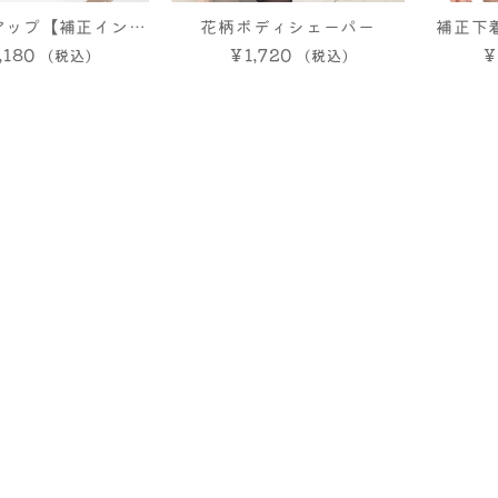
アップ【補正インナ
花柄ボディシェーパー
補正下
,180
ー】
￥1,720
お腹引き
￥
れメ