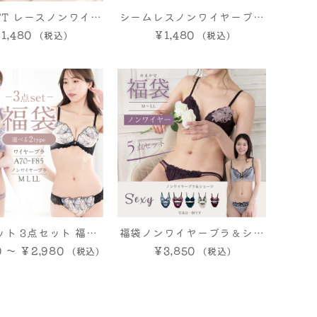
IFT レースノンワイヤ
シームレスノンワイヤーブラ
 ブラ＆ショーツ
1,480
￥1,480
＆ショーツ
ト 3点セット 福袋
福袋ノンワイヤーブラ＆ショ
0 ～ ￥2,980
ト レディース おま
ーツ（セクシー系）5枚セッ
￥3,850
ヤーA B C D E Fカ
ト
ンワイヤーM L LLサ
クシー フェミニン か