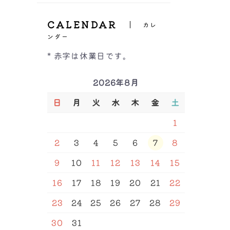
ーツ
ヒップハング
All
Inner（インナー）
GHカップ
バックレース
ボクサーパンツ
CALENDAR
福袋＆セール品
レースショーツ
カレ
レースショーツ
All
Tバック
ンダー
Shapewear（補正下着）
ビキニ・Tバックショー
キャミソール/タンクト
紐ショーツ
ツ
ップ
* 赤字は休業日です。
サニタリー
インナー
ALL
ブラトップ
Other（その他）
ボーイズレッグ
福袋＆セール品
補正ブラ
半袖・長袖インナー
ハイウエストショーツ
2026年8月
ガードル
サイズ
ボトム
ルームウェア
M/L
L/LL
S
M
福袋＆セール品
骨盤ベルト
ベアトップ
セール品
L
LL
3L
4L
5L
6L
日
月
火
水
木
金
土
インナー
7L
64
70
76
82
90
レギンス
サウナベルト
98
106
A65
A70
A75
ボディースーツ/ボディ
腹巻
アームカバー
A80
A85
A90
B65
1
シェーパー
B70
B75
B80
B85
福袋
ストラップ
バストアップラン型イン
B90
C65
C70
C75
2
3
4
5
6
7
8
ナー
腹巻
C80
C85
C90
D65
D70
D75
D80
D85
バストアップ吊り型イン
D90
D95
E65
E70
ナー
9
10
11
12
13
14
15
E75
E80
E85
E90
ウエストニッパー
E95
F65
F70
F75
16
17
18
19
20
21
22
F80
F85
F90
F95
G75
G80
G85
G90
H75
H80
H85
H90
23
24
25
26
27
28
29
込み
カラー
30
31