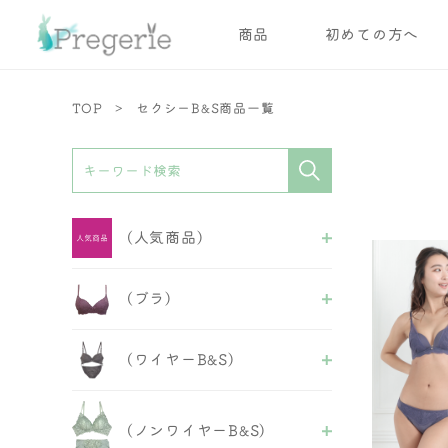
商品
初めての方へ
TOP
セクシーB&S商品一覧
(人気商品)
ALL
(ブラ)
ブラ
ブラ＆ショーツ
ALL
ショーツ
(ワイヤーB&S)
ワイヤーブラ
ガードル
ノンワイヤーブラ
インナー
ALL
スポーツブラ
フェミニンB&S
おやすみブラ
(ノンワイヤーB&S)
セクシーB&S