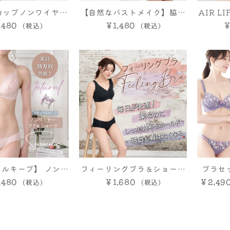
カップノンワイヤー
【自然なバストメイク】脇高
AIR L
,480
ペア
ノンワイヤーペア
￥1,480
ー
￥
ルキープ】 ノンワ
フィーリングブラ＆ショーツ
ブラセッ
ブラ＆ショーツ
,480
（ノンワイヤー）
￥1,680
￥2,49
上下セッ
かせ ワイ
ップ ノ
イズ セ