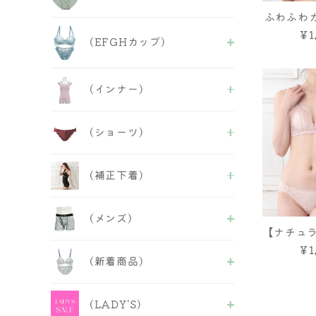
チューブブラ
人気商品
ふわふわ
ALL
￥1
フェミニンB＆S
(EFGHカップ)
セクシーB&S
人気商品
ALL
(インナー)
セクシーB＆S
フェミニンB&S
ALL
人気商品
(ショーツ)
ブラトップ
半袖・長袖インナー
ALL
タンクトップ
(補正下着)
フルバック
キャミソール
バックレース
ベアトップ
ALL
ヒップハング
キャミ＆ショーツ
(メンズ)
補正ブラ
Tバックショーツ
その他
【ナチュラ
ガードル
レースショーツ
ALL
イヤー
￥1
インナー
ボーイズレングス
(新着商品)
ビキニ・Tバックショーツ
ボディースーツ
サニタリー＆失禁パンツ
レースショーツ
ボディシェーパー
紐ショーツ
ALL
ボクサーパンツ
ウエストニッパー
福袋＆セール品
(LADY'S)
ABCDフェミニンB＆S
インナー