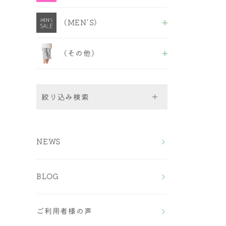
ABCDセクシーB＆S
福袋＆セール品
ALL
EFフェミニンB＆S
(MEN'S)
ブラショーツ
EFセクシーB＆S
ブラ
GHカップ
ALL
キャミ&ショーツ
ノンワイヤーフェミニン
(その他)
M〜LLボクサーパンツ
ショーツ
ノンワイヤーセクシー
3L~4Lボクサーパンツ
ALL
5L〜7Lボクサーパンツ
ルームウェア
ストラップ
絞り込み検索
Bra（ブラ）
NEWS
All
Bra＆Shorts（ブラ＆ショ
ワイヤーブラ
ーツ）
ノンワイヤーブラ
BLOG
スポーツブラ
ALL
Shorts（ショーツ）
おやすみブラ
ワイヤーブラショーツ
チューブブラ
ノンワイヤーブラショー
All
福袋＆セール品
ツ
ご利用者様の声
Men's （メンズ）
フルバック
EFサイズ ブラ＆ショ