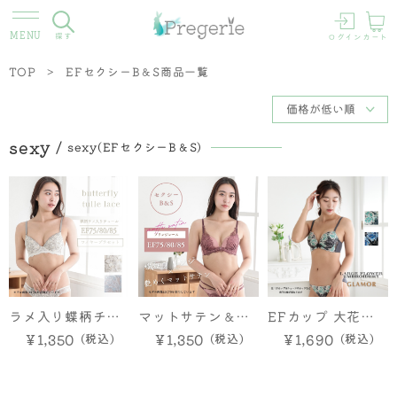
探す
ログイン
カート
TOP
EFセクシーB＆S商品一覧
sexy
sexy(EFセクシーB＆S)
ラメ入り蝶柄チュ
マットサテン＆ス
EFカップ 大花刺
ールレース EFカ
トレッチレース
繍ペア
￥1,350
￥1,350
￥1,690
ップ ブラ＆ショー
EFカップ ブラ＆
ツ
ショーツ