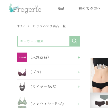
商品
初めての方へ
TOP
ヒップハング商品一覧
(人気商品)
ALL
(ブラ)
ブラ
ブラ＆ショーツ
ALL
ショーツ
(ワイヤーB&S)
ワイヤーブラ
ガードル
ノンワイヤーブラ
インナー
ALL
スポーツブラ
フェミニンB&S
おやすみブラ
(ノンワイヤーB&S)
セクシーB&S