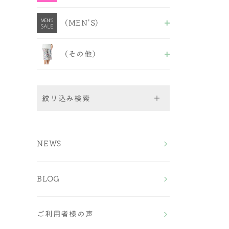
ABCDセクシーB＆S
福袋＆セール品
ALL
EFフェミニンB＆S
(MEN'S)
ブラショーツ
EFセクシーB＆S
ブラ
GHカップ
ALL
キャミ&ショーツ
ノンワイヤーフェミニン
(その他)
M〜LLボクサーパンツ
ショーツ
ノンワイヤーセクシー
3L~4Lボクサーパンツ
ALL
5L〜7Lボクサーパンツ
ルームウェア
ストラップ
絞り込み検索
Bra（ブラ）
NEWS
All
Bra＆Shorts（ブラ＆ショ
ワイヤーブラ
ーツ）
ノンワイヤーブラ
BLOG
スポーツブラ
ALL
Shorts（ショーツ）
おやすみブラ
ワイヤーブラショーツ
チューブブラ
ノンワイヤーブラショー
All
福袋＆セール品
ツ
ご利用者様の声
Men's （メンズ）
フルバック
EFサイズ ブラ＆ショ