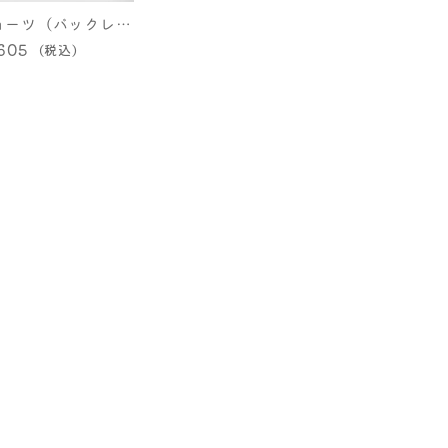
ョーツ（バックレー
605
ス仕様）