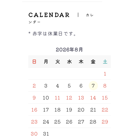
ーツ
ヒップハング
All
Inner（インナー）
GHカップ
バックレース
ボクサーパンツ
CALENDAR
福袋＆セール品
レースショーツ
カレ
レースショーツ
All
Tバック
ンダー
Shapewear（補正下着）
ビキニ・Tバックショー
キャミソール/タンクト
紐ショーツ
ツ
ップ
* 赤字は休業日です。
サニタリー
インナー
ALL
ブラトップ
Other（その他）
ボーイズレッグ
福袋＆セール品
補正ブラ
半袖・長袖インナー
ハイウエストショーツ
2026年8月
ガードル
サイズ
ボトム
ルームウェア
M/L
L/LL
S
M
福袋＆セール品
骨盤ベルト
ベアトップ
セール品
L
LL
3L
4L
5L
6L
日
月
火
水
木
金
土
インナー
7L
64
70
76
82
90
レギンス
サウナベルト
98
106
A65
A70
A75
ボディースーツ/ボディ
腹巻
アームカバー
A80
A85
A90
B65
1
シェーパー
B70
B75
B80
B85
福袋
ストラップ
バストアップラン型イン
B90
C65
C70
C75
2
3
4
5
6
7
8
ナー
腹巻
C80
C85
C90
D65
D70
D75
D80
D85
バストアップ吊り型イン
D90
D95
E65
E70
ナー
9
10
11
12
13
14
15
E75
E80
E85
E90
ウエストニッパー
E95
F65
F70
F75
16
17
18
19
20
21
22
F80
F85
F90
F95
G75
G80
G85
G90
H75
H80
H85
H90
23
24
25
26
27
28
29
込み
カラー
30
31