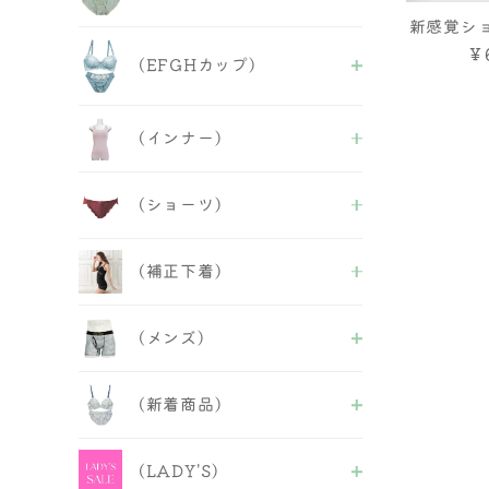
チューブブラ
人気商品
新感覚シ
ALL
￥
フェミニンB＆S
(EFGHカップ)
セクシーB&S
人気商品
ALL
(インナー)
セクシーB＆S
フェミニンB&S
ALL
人気商品
(ショーツ)
ブラトップ
半袖・長袖インナー
ALL
タンクトップ
(補正下着)
フルバック
キャミソール
バックレース
ベアトップ
ALL
ヒップハング
キャミ＆ショーツ
(メンズ)
補正ブラ
Tバックショーツ
その他
ガードル
レースショーツ
ALL
インナー
ボーイズレングス
(新着商品)
ビキニ・Tバックショーツ
ボディースーツ
サニタリー＆失禁パンツ
レースショーツ
ボディシェーパー
紐ショーツ
ALL
ボクサーパンツ
ウエストニッパー
福袋＆セール品
(LADY'S)
ABCDフェミニンB＆S
インナー