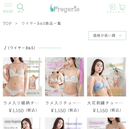
探す
ログイン
カート
TOP
ワイヤーB&S商品一覧
(ワイヤーB&S)
ラメ入り蝶柄チュ
ラメ入りチュール
大花刺繍チュール
ール ブラ＆ショー
フリルレース付き
ブラ＆ショーツ
￥1,150
￥1,150
￥1,150
ツ
ブラ＆ショーツ