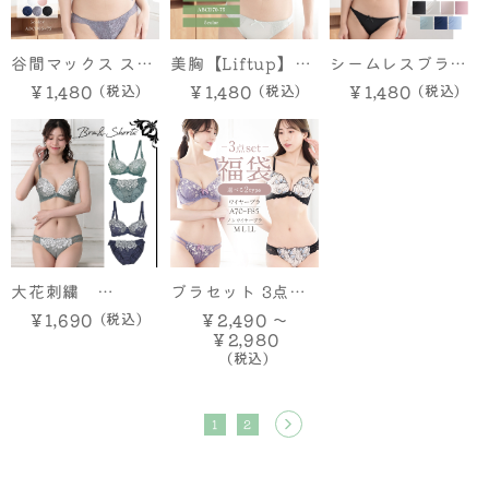
谷間マックス スト
美胸【Liftup】光
シームレスブラ＆
レッチレース ブラ
沢レースワイヤー
ショーツ
￥1,480
￥1,480
￥1,480
＆ショーツ
ブラ＆ショーツ
大花刺繍
ブラセット 3点セ
DEF90/95カップ
ット 福袋 上下セッ
￥1,690
￥2,490 ～
￥2,980
アンダー大寸【ブ
ト レディース おま
ラ＆ショーツ】
かせ ワイヤーA B
C D E Fカップ ノ
1
2
ンワイヤーM L LL
サイズ セクシー フ
ェミニン かわいい