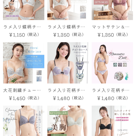
ラメ入り蝶柄チュ
ラメ入り蝶柄チュ
マットサテン＆ス
ール ブラ＆ショー
ールレース EFカ
トレッチレース
￥1,150
￥1,350
￥1,350
ツ
ップ ブラ＆ショー
EFカップ ブラ＆
ツ
ショーツ
大花刺繍チュール
ラメ入り花柄チュ
ラメ入り花柄チュ
レース GHカップ
ールレース ブラ
ールレースペア
￥1,450
￥1,480
￥1,480
ブラ＆ショーツ
＆ショーツ