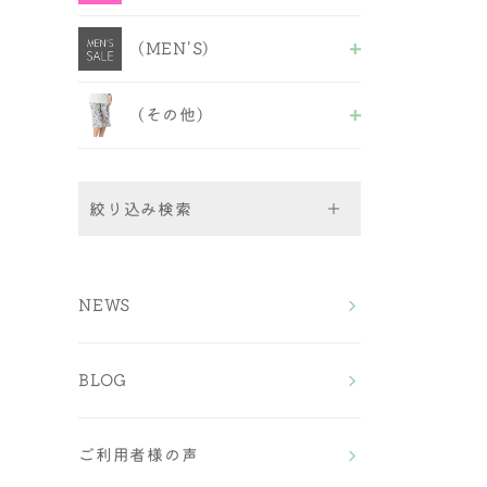
ABCDセクシーB＆S
福袋＆セール品
ALL
EFフェミニンB＆S
(MEN'S)
ブラショーツ
EFセクシーB＆S
ブラ
GHカップ
ALL
キャミ&ショーツ
ノンワイヤーフェミニン
(その他)
M〜LLボクサーパンツ
ショーツ
ノンワイヤーセクシー
3L~4Lボクサーパンツ
ALL
5L〜7Lボクサーパンツ
ルームウェア
ストラップ
絞り込み検索
Bra（ブラ）
NEWS
All
Bra＆Shorts（ブラ＆ショ
ワイヤーブラ
ーツ）
ノンワイヤーブラ
BLOG
スポーツブラ
ALL
Shorts（ショーツ）
おやすみブラ
ワイヤーブラショーツ
チューブブラ
ノンワイヤーブラショー
All
福袋＆セール品
ツ
ご利用者様の声
Men's （メンズ）
フルバック
EFサイズ ブラ＆ショ