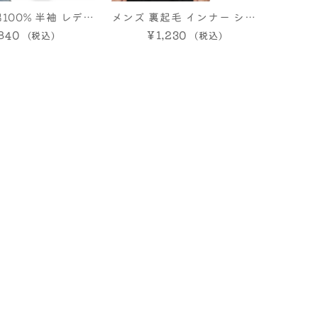
100% 半袖 レディ
メンズ 裏起毛 インナー シャ
ズ プリント ユニセ
840
ツ 外作業 軽作業 M L LL 大
￥1,230
ス 半袖Tシャツ
きいサイズ NAUGHTY BEE
普段着 迷彩 グラフィティ 薄
手 軽い 作業着 動きやすい ワ
ークスタイル ランニング 重
ね着 長袖 Uネック ストレッ
チ あったか 肌着 冬 防寒 保
温 ゴルフ ヒートインナー 暖
かい ロンT 秋冬