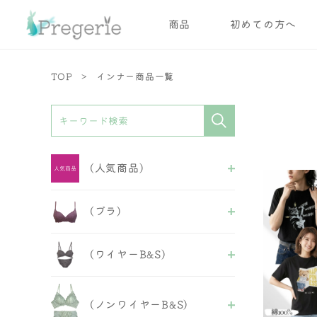
商品
初めての方へ
TOP
インナー商品一覧
(人気商品)
ALL
(ブラ)
ブラ
ブラ＆ショーツ
ALL
ショーツ
(ワイヤーB&S)
ワイヤーブラ
ガードル
ノンワイヤーブラ
インナー
ALL
スポーツブラ
フェミニンB&S
おやすみブラ
(ノンワイヤーB&S)
セクシーB&S