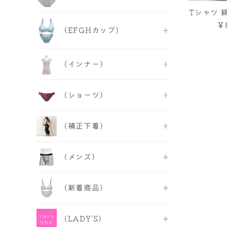
チューブブラ
人気商品
Tシャツ 綿
ALL
ース メン
￥
フェミニンB＆S
(EFGHカップ)
ック
セクシーB&S
人気商品
ALL
(インナー)
セクシーB＆S
フェミニンB&S
ALL
人気商品
(ショーツ)
ブラトップ
半袖・長袖インナー
ALL
タンクトップ
(補正下着)
フルバック
キャミソール
バックレース
ベアトップ
ALL
ヒップハング
キャミ＆ショーツ
(メンズ)
補正ブラ
Tバックショーツ
その他
ガードル
レースショーツ
ALL
インナー
ボーイズレングス
(新着商品)
ビキニ・Tバックショーツ
ボディースーツ
サニタリー＆失禁パンツ
レースショーツ
ボディシェーパー
紐ショーツ
ALL
ボクサーパンツ
ウエストニッパー
福袋＆セール品
(LADY'S)
ABCDフェミニンB＆S
インナー