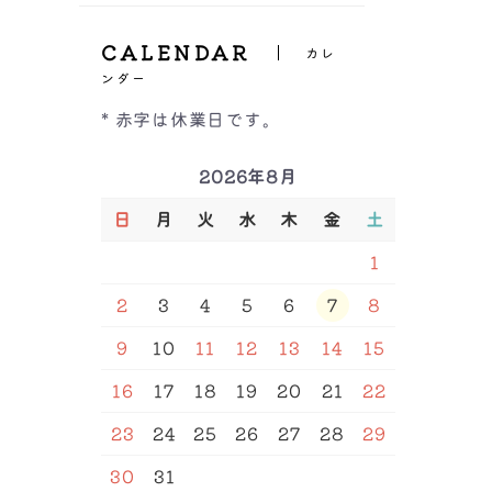
ーツ
ヒップハング
All
Inner（インナー）
GHカップ
バックレース
ボクサーパンツ
CALENDAR
福袋＆セール品
レースショーツ
カレ
レースショーツ
All
Tバック
ンダー
Shapewear（補正下着）
ビキニ・Tバックショー
キャミソール/タンクト
紐ショーツ
ツ
ップ
* 赤字は休業日です。
サニタリー
インナー
ALL
ブラトップ
Other（その他）
ボーイズレッグ
福袋＆セール品
補正ブラ
半袖・長袖インナー
ハイウエストショーツ
2026年8月
ガードル
サイズ
ボトム
ルームウェア
M/L
L/LL
S
M
福袋＆セール品
骨盤ベルト
ベアトップ
セール品
L
LL
3L
4L
5L
6L
日
月
火
水
木
金
土
インナー
7L
64
70
76
82
90
レギンス
サウナベルト
98
106
A65
A70
A75
ボディースーツ/ボディ
腹巻
アームカバー
A80
A85
A90
B65
1
シェーパー
B70
B75
B80
B85
福袋
ストラップ
バストアップラン型イン
B90
C65
C70
C75
2
3
4
5
6
7
8
ナー
腹巻
C80
C85
C90
D65
D70
D75
D80
D85
バストアップ吊り型イン
D90
D95
E65
E70
ナー
9
10
11
12
13
14
15
E75
E80
E85
E90
ウエストニッパー
E95
F65
F70
F75
16
17
18
19
20
21
22
F80
F85
F90
F95
G75
G80
G85
G90
H75
H80
H85
H90
23
24
25
26
27
28
29
込み
カラー
30
31