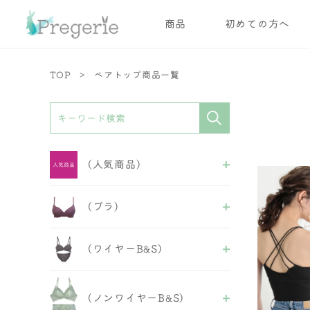
商品
初めての方へ
TOP
ベアトップ商品一覧
(人気商品)
ALL
(ブラ)
ブラ
ブラ＆ショーツ
ALL
ショーツ
(ワイヤーB&S)
ワイヤーブラ
ガードル
ノンワイヤーブラ
インナー
ALL
スポーツブラ
フェミニンB&S
おやすみブラ
(ノンワイヤーB&S)
セクシーB&S