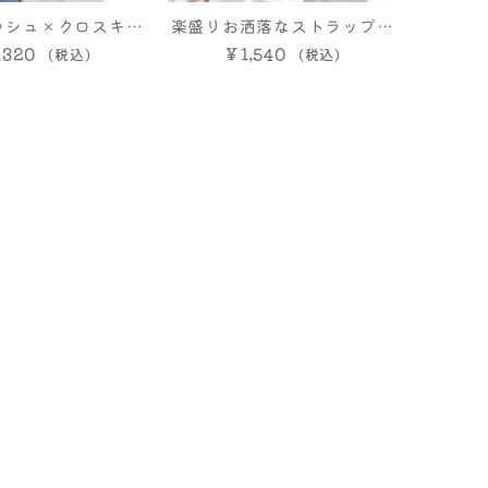
ッシュ×クロスキャ
楽盛りお洒落なストラップ付
見せベアトップ】ホ
,320
きベアトップ【2WAY】 ホワ
￥1,540
ラック M L LL
イト/ブラック M L LLサイズ