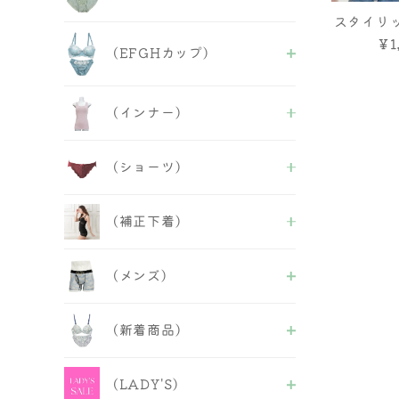
チューブブラ
人気商品
スタイリ
ALL
ミ 【背中
￥1
フェミニンB＆S
(EFGHカップ)
ワイト/ブ
セクシーB&S
人気商品
ALL
(インナー)
セクシーB＆S
フェミニンB&S
ALL
人気商品
(ショーツ)
ブラトップ
半袖・長袖インナー
ALL
タンクトップ
(補正下着)
フルバック
キャミソール
バックレース
ベアトップ
ALL
ヒップハング
キャミ＆ショーツ
(メンズ)
補正ブラ
Tバックショーツ
その他
ガードル
レースショーツ
ALL
インナー
ボーイズレングス
(新着商品)
ビキニ・Tバックショーツ
ボディースーツ
サニタリー＆失禁パンツ
レースショーツ
ボディシェーパー
紐ショーツ
ALL
ボクサーパンツ
ウエストニッパー
福袋＆セール品
(LADY'S)
ABCDフェミニンB＆S
インナー