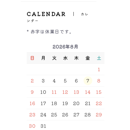
ーツ
ヒップハング
All
Inner（インナー）
GHカップ
バックレース
ボクサーパンツ
CALENDAR
福袋＆セール品
レースショーツ
カレ
レースショーツ
All
Tバック
ンダー
Shapewear（補正下着）
ビキニ・Tバックショー
キャミソール/タンクト
紐ショーツ
ツ
ップ
* 赤字は休業日です。
サニタリー
インナー
ALL
ブラトップ
Other（その他）
ボーイズレッグ
福袋＆セール品
補正ブラ
半袖・長袖インナー
ハイウエストショーツ
2026年8月
ガードル
サイズ
ボトム
ルームウェア
M/L
L/LL
S
M
福袋＆セール品
骨盤ベルト
ベアトップ
セール品
L
LL
3L
4L
5L
6L
日
月
火
水
木
金
土
インナー
7L
64
70
76
82
90
レギンス
サウナベルト
98
106
A65
A70
A75
ボディースーツ/ボディ
腹巻
アームカバー
A80
A85
A90
B65
1
シェーパー
B70
B75
B80
B85
福袋
ストラップ
バストアップラン型イン
B90
C65
C70
C75
2
3
4
5
6
7
8
ナー
腹巻
C80
C85
C90
D65
D70
D75
D80
D85
バストアップ吊り型イン
D90
D95
E65
E70
ナー
9
10
11
12
13
14
15
E75
E80
E85
E90
ウエストニッパー
E95
F65
F70
F75
16
17
18
19
20
21
22
F80
F85
F90
F95
G75
G80
G85
G90
H75
H80
H85
H90
23
24
25
26
27
28
29
込み
カラー
30
31