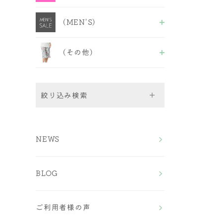
ABCDセクシーB＆S
福袋＆セール品
ALL
EFフェミニンB＆S
(MEN'S)
ブラショーツ
EFセクシーB＆S
ブラ
GHカップ
ALL
キャミ&ショーツ
ノンワイヤーフェミニン
(その他)
M〜LLボクサーパンツ
ショーツ
ノンワイヤーセクシー
3L~4Lボクサーパンツ
ALL
5L〜7Lボクサーパンツ
ルームウェア
ストラップ
絞り込み検索
Bra（ブラ）
NEWS
All
Bra＆Shorts（ブラ＆ショ
ワイヤーブラ
ーツ）
ノンワイヤーブラ
BLOG
スポーツブラ
ALL
Shorts（ショーツ）
おやすみブラ
ワイヤーブラショーツ
チューブブラ
ノンワイヤーブラショー
All
福袋＆セール品
ツ
ご利用者様の声
Men's （メンズ）
フルバック
EFサイズ ブラ＆ショ