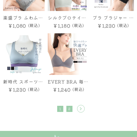
ない 下着 ブラジャ
ー シームレス ノン
楽盛ブラ ふわふわ
シルクプロテイン
ブラ ブラジャー 脇
ワイヤーブラ 楽ブ
カップ 脇高ノンワ
加工 カップ付きノ
高 大花刺繍 エレガ
￥1,080
￥1,180
￥1,230
ラ らくブラ 楽ちん
イヤーブラ
ンワイヤーブラ
ント 上品 U字バッ
ブラ 快適 昼夜兼用
ク 下厚カップ
育乳 授乳 ブラトッ
15mmパッド 脇高
プ ジュニア
設計 サイドボーン
美胸 谷間メイク レ
ディース B70 B75
B80 B85 C70
新時代 スポーツブ
EVERY BRA 毎日
C75 C80 C85
ラ ノンワイヤーブ
つけたい快適ブラ
￥1,230
￥1,240
D70 D75 D80
ラ 楽ブラ ストレッ
D85 調節可能肩紐
チ ヨガ 軽い運動
1
2
通気性 快適 フィッ
M L LL
ト 美シルエット 盛
りブラ 花柄 刺繍ブ
ラ