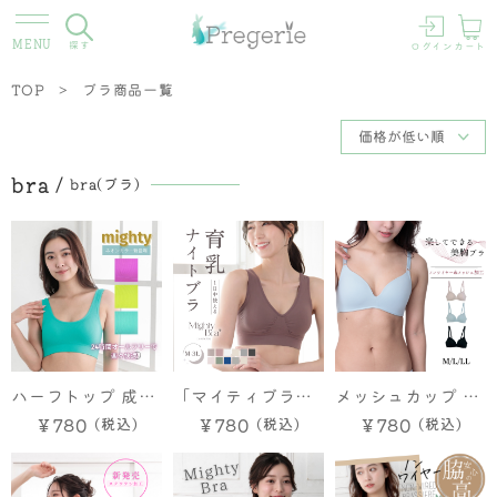
探す
ログイン
カート
TOP
ブラ商品一覧
bra
bra(ブラ)
ハーフトップ 成型
「マイティブラ」
メッシュカップ ノ
ブラ【マイティブ
ノンワイヤーブラ
ンワイヤーブラ
￥780
￥780
￥780
ラ】ネオンカラー
M L LL 3L 大きい
【楽して美胸がで
サイズ 楽ブラ らく
きるブラ】 M L