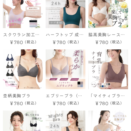
ブラ 楽ちん ブラ
LL
快適 昼夜兼用 スポ
ーツブラ おやすみ
ブラ ナイトブラ 育
乳 授乳 ブラトップ
スクワラン加工成
ハーフトップ 成型
脇高美胸レースブ
ジュニア マタニテ
型ブラ【美容液イ
ブラ リブ素材【マ
ラ
￥780
￥780
￥780
ィ スポーツ 産後
ンナー】
イティブラ】M L
垂れない 脇高 脇肉
LL 3L
ストレスフリー
杢柄美胸ブラ
エブリーブラ（ノ
「マイティブラ」
ンワイヤー）
ノンワイヤーブラ
￥780
￥780
￥780
M L LL 3L 大きい
サイズ 楽ブラ らく
ブラ 楽ちん ブラ