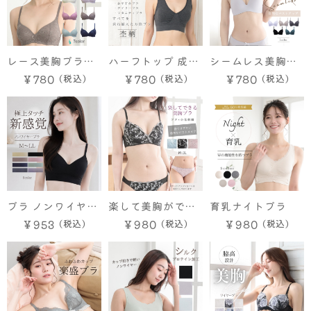
快適 昼夜兼用 スポ
ーツブラ おやすみ
ブラ ナイトブラ 育
乳 授乳 ブラトップ
レース美胸ブラ
ハーフトップ 成型
シームレス美胸ブ
ジュニア マタニテ
（ノンワイヤー）
ブラ 【杢柄マイテ
ラ
￥780
￥780
￥780
ィ スポーツ 産後
ィブラ】M L LL
垂れない 脇高 脇肉
3L
ストレスフリー
ブラ ノンワイヤー
楽して美胸ができ
育乳ナイトブラ
リラックス しっと
るブラ ツタ柄×
￥953
￥980
￥980
り なめらか サラサ
小花刺繍
ラ M L LL 大きい
サイズ 快適 盛れる
盛りブラ 脇高 柔ら
か素材 軽やか ズレ