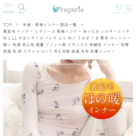
探す
ログイン
カート
TOP
半袖・長袖インナー商品一覧
裏起毛 インナー レディース 長袖インナー あったか シルキーリッチ
M L LL 大きいサイズ パンダ とり ねこ うさぎ くま 厚手 カットソー
軽い 快適 気心地 軽量 フィット感 リラックス 伸縮性 インナー 防寒
防風 冬 秋 ラウンド ロンT 冷え対策 保温 毛布 防寒インナー