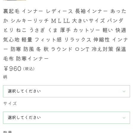
裏起毛 インナー レディース 長袖インナー あった
か シルキーリッチ M L LL 大きいサイズ パンダ
とり ねこ うさぎ くま 厚手 カットソー 軽い 快適
気心地 軽量 フィット感 リラックス 伸縮性 インナ
ー 防寒 防風 冬 秋 ラウンド ロンT 冷え対策 保温
毛布 防寒インナー
￥960
(税込)
柄
サイズ
数量